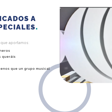
ICADOS A
PECIALES
 que aportamos:
éneros
s queráis
enos que un grupo musical