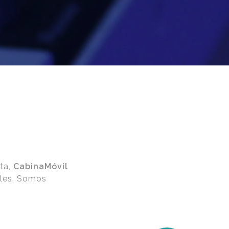
sta,
CabinaMóvil
iles. Somos