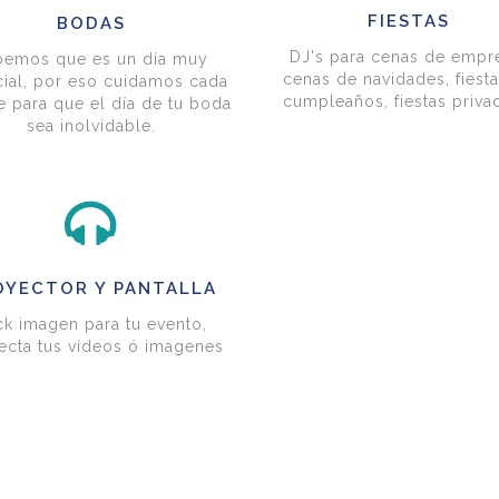
FIESTAS
BODAS
DJ's para cenas de empr
bemos que es un día muy
cenas de navidades, fiest
ial, por eso cuidamos cada
cumpleaños, fiestas privad
e para que el día de tu boda
sea inolvidable.
OYECTOR Y PANTALLA
ck imagen para tu evento,
ecta tus vídeos ó imagenes