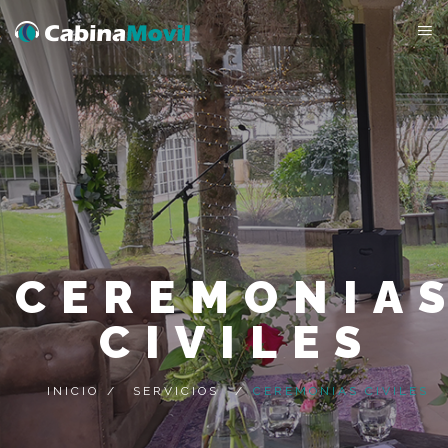
CEREMONIA
CIVILES
INICIO
/
SERVICIOS
/
CEREMONIAS CIVILES