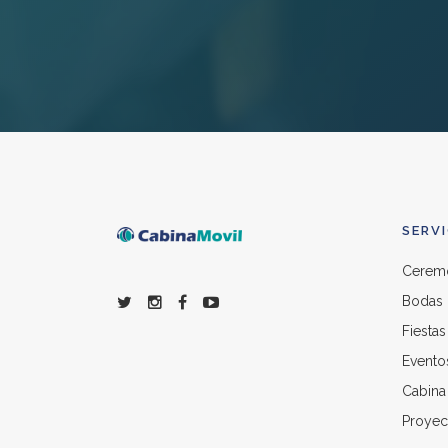
SERV
Ceremo
Bodas
Fiestas
Evento
Cabina 
Proyect