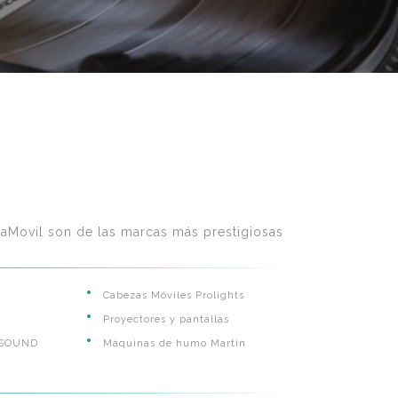
aMovil son de las marcas más prestigiosas
Cabezas Móviles Prolights
Proyectores y pantallas
 SOUND
Máquinas de humo Martin